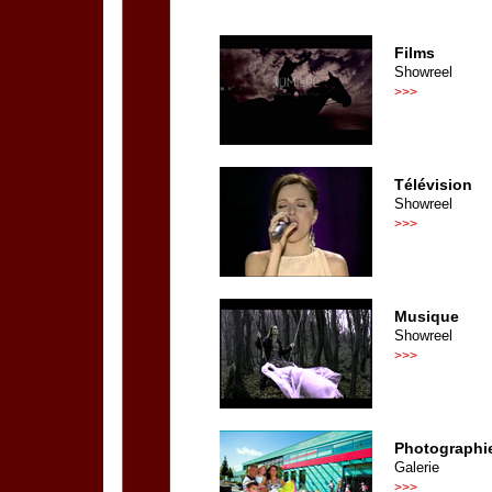
Films
Showreel
>>>
Télévision
Showreel
>>>
Musique
Showreel
>>>
Photographi
Galerie
>>>