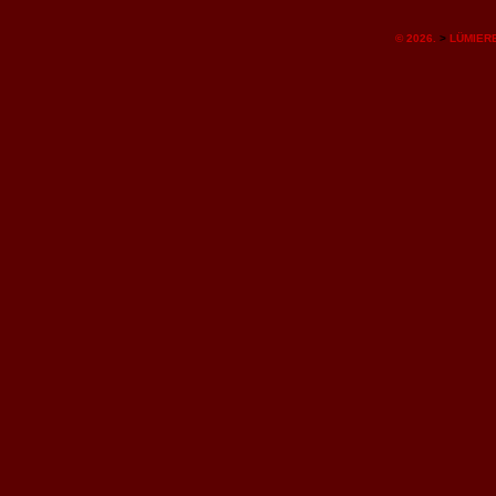
© 2026.
>
LÜMIERE