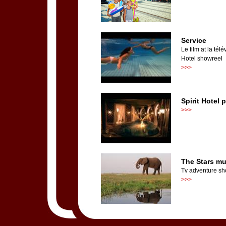
Service
Le film at la té
Hotel showreel
>>>
Spirit Hotel 
>>>
The Stars mu
Tv adventure sh
>>>